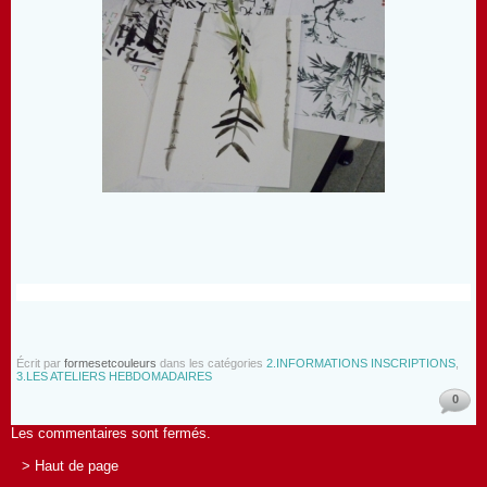
Écrit par
formesetcouleurs
dans les catégories
2.INFORMATIONS INSCRIPTIONS
,
3.LES ATELIERS HEBDOMADAIRES
0
Les commentaires sont fermés.
> Haut de page