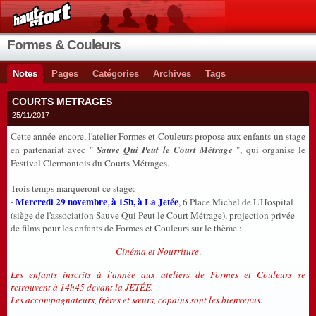
Formes & Couleurs
Notes
Pages
Catégories
Archives
Tags
COURTS METRAGES
25/11/2017
Cette année encore, l'atelier Formes et Couleurs propose aux enfants un stage
en partenariat avec "
Sauve Qui Peut le Court Métrage
", qui organise le
Festival Clermontois du Courts Métrages.
Trois temps marqueront ce stage:
Mercredi 29 novembre
à 15h, à La Jetée
-
,
,
6 Place Michel de L'Hospital
(siège de l'association Sauve Qui Peut le Court Métrage), projection privée
de films pour les enfants de Formes et Couleurs sur le thème :
Cinéma et Nourriture
.
Les enfants inscrits à l'année aux ateliers de Formes et Couleurs se
retrouvent à 14h45 devant la JETÉE.
Les accompagnateurs, frères et sœurs, copains sont les bienvenus.