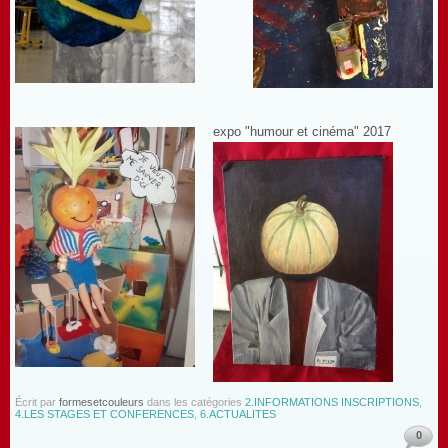
expo "humour et cinéma" 2017
Écrit par
formesetcouleurs
dans les catégories
2.INFORMATIONS INSCRIPTIONS
,
4.LES STAGES ET CONFERENCES
,
6.ACTUALITES
0